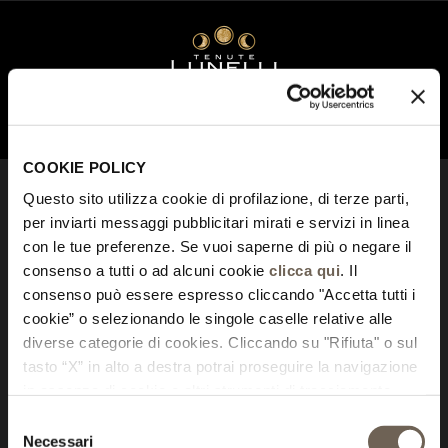
MENU
COOKIE POLICY
TENUTE LUNELLI
Questo sito utilizza cookie di profilazione, di terze parti,
per inviarti messaggi pubblicitari mirati e servizi in linea
LUNELLI
ESTATES
con le tue preferenze. Se vuoi saperne di più o negare il
MARGON
consenso a tutti o ad alcuni cookie
clicca qui
. Il
The Estate
Wines
consenso può essere espresso cliccando "Accetta tutti i
Locations
cookie” o selezionando le singole caselle relative alle
Pictures
PODERNOVO
diverse categorie di cookies. Cliccando su "Rifiuta" o sul
The Estate
tasto “X” in alto a destra potrai proseguire la navigazione
Hospitality
Wines
in assenza di cookie o altri strumenti di tracciamento
Locations
diversi da quelli tecnici.
Pictures
Selezione
CASTELBUONO
Necessari
del
The Estate