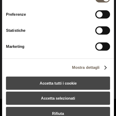
Carapace
consenso
Wines
Locations
Preferenze
Pictures
Your events
WINES
Villa Margon
Statistiche
Maso Montalto
Pietragrande
Solenida
Auritea
Marketing
Teuto
Aliotto
Carapace
Lampante
Ziggurat
Mostra dettagli
Passito
VISITS
NEWS
CONTACT
Accetta tutti i cookie
HDG
Credits:
Accetta selezionati
© 2026 TENUTE LUNELLI •
SITE MAP
CODE OF ETHICS
Rifiuta