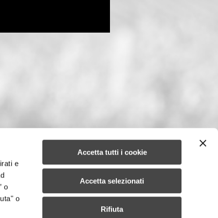
Accetta tutti i cookie
rati e
ad
Accetta selezionati
” o
uta" o
Rifiuta