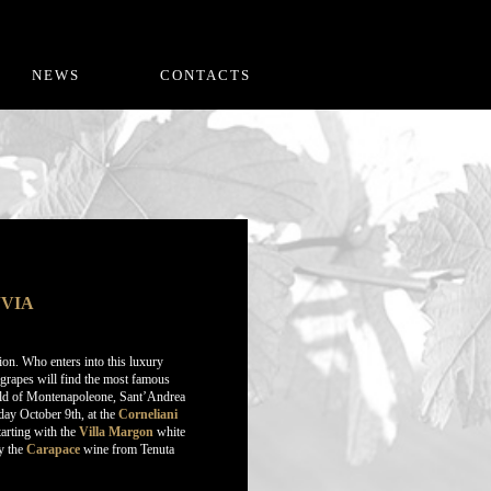
NEWS
CONTACTS
“VIA
ition. Who enters into this luxury
 grapes will find the most famous
world of Montenapoleone, Sant’Andrea
sday October 9th, at the
Corneliani
arting with the
Villa Margon
white
y the
Carapace
wine from Tenuta