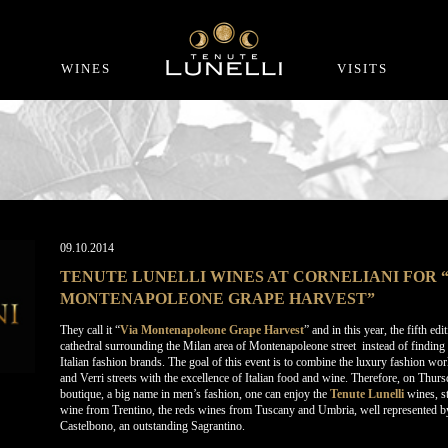
WINES
VISITS
09.10.2014
TENUTE LUNELLI WINES AT CORNELIANI FOR 
MONTENAPOLEONE GRAPE HARVEST”
They call it “
Via Montenapoleone Grape Harvest
” and in this year, the fifth ed
cathedral surrounding the Milan area of Montenapoleone street instead of finding
Italian fashion brands. The goal of this event is to combine the luxury fashion 
and Verri streets with the excellence of Italian food and wine. Therefore, on Thur
boutique, a big name in men’s fashion, one can enjoy the
Tenute Lunelli
wines, st
wine from Trentino, the reds wines from Tuscany and Umbria, well represented b
Castelbono, an outstanding Sagrantino.