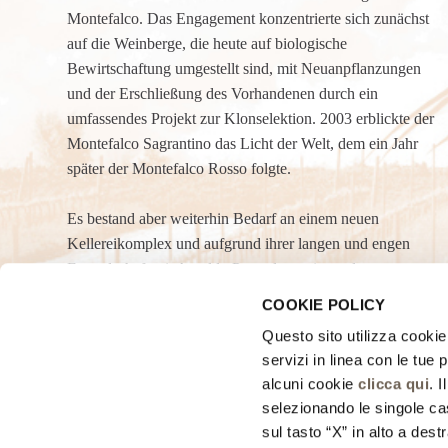
Montefalco. Das Engagement konzentrierte sich zunächst
auf die Weinberge, die heute auf biologische
Bewirtschaftung umgestellt sind, mit Neuanpflanzungen
und der Erschließung des Vorhandenen durch ein
umfassendes Projekt zur Klonselektion. 2003 erblickte der
Montefalco Sagrantino das Licht der Welt, dem ein Jahr
später der Montefalco Rosso folgte.
Es bestand aber weiterhin Bedarf an einem neuen
Kellereikomplex und aufgrund ihrer langen und engen
Freundschaft mit Arnaldo Pomodoro, einem der
bedeutendsten Gegenwartskünstler, bat die Familie ihn um
COOKIE POLICY
den Entwurf. Der Meister sagte begeistert zu und schon
Questo sito utilizza cookie 
nach dem ersten Ortstermin hatte er das Projekt vor Augen.
servizi in linea con le tue
alcuni cookie
clicca qui
. 
selezionando le singole cas
sul tasto “X” in alto a dest