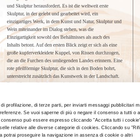
und Skulptur herausfordert. Es ist die weltweit erste
Skulptur, in der gelebt und gearbeitet wird, ein
einzigartiges Werk, in dem Kunst und Natur, Skulptur und
Wein miteinander im Dialog stehen, was die
Einzigartigkeit sowohl des Behältnisses als auch des
Inhalts betont. Auf den ersten Blick zeigt er sich als eine
große kupferverkleidete Kuppel, von Rissen durchzogen,
die an die Furchen des umliegenden Landes erinnern. Eine
rote pfeilförmige Skulptur, die sich in den Boden bohrt,
unterstreicht zusätzlich das Kunstwerk in der Landschaft.
Den “Carapace” zu betreten bedeutet, sich auf eine
Skulptur von Pomodoro einzulassen, wie ihr künstlerisches
Alphabet im Inneren unmittelbar ankündigt. Eine Kellerei
di profilazione, di terze parti, per inviarti messaggi pubblicitari mi
von einem Künstler für Weine von Künstlern.
 preferenze. Se vuoi saperne di più o negare il consenso a tutti o 
Il consenso può essere espresso cliccando "Accetta tutti i cookie
elle relative alle diverse categorie di cookies. Cliccando su "Rifi
ra potrai proseguire la navigazione in assenza di cookie o altri