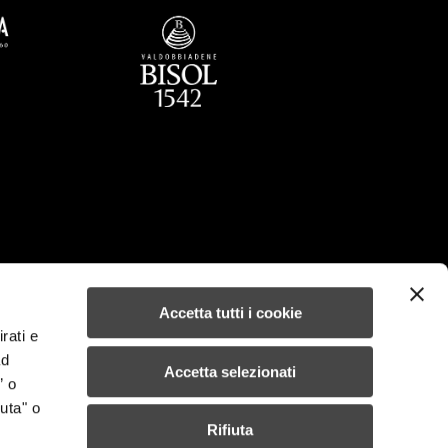
Accetta tutti i cookie
rati e
ad
Accetta selezionati
” o
uta" o
Rifiuta