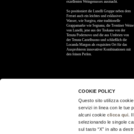
exzellenten Weingenusses ausmacht.
So positioniert die Lunelli Gruppe neben dem
Ferrari auch ein leichtes und exklusives
Wasser, wie Surgiva, eine traditionelle
Grappamarke wie Segnana, die Trentiner Weine
von Lunelli, jene aus der Toskana von der
Tenuta Podernovo und die aus Umbrien von
der Tenuta Castelbuono und schließlich die
Locanda Margon als exquisiten Ort für das
Ausprobieren innovativer Kombinationen mit
den feinen Perlen.
COOKIE POLICY
Questo sito utilizza cookie 
servizi in linea con le tue
alcuni cookie
clicca qui
. 
selezionando le singole cas
sul tasto “X” in alto a dest