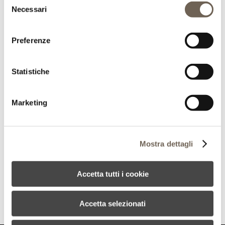
Necessari
del
CASALE PODERNOVO
consenso
GASTLICHKEIT
Preferenze
Das Gehöft von Podernovo bietet sich als ein Ort der
Gastlichkeit an, mit dem großen Herrenhaus, das
Statistiche
seinen ursprünglichen Glanz zurückerhalten hat, und in
den Bauernhäusern, die ebenfalls restauriert und
verschönert wurden – immer jedoch mit Rücksicht auf
Marketing
die Vergangenheit; und so triumphieren Terrakotta,
Holz und Schmiedeeisen, alles bereichert um
modernen Komfort und Raffinesse in der Einrichtung.
Mostra dettagli
KONTAKT
T +39 0587 656040
F +39 0587 658529
Accetta tutti i cookie
info@casalepodernovo.it
www.casalepodernovo.it
Accetta selezionati