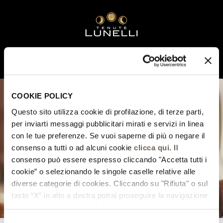
MENU
COOKIE POLICY
Questo sito utilizza cookie di profilazione, di terze parti,
per inviarti messaggi pubblicitari mirati e servizi in linea
con le tue preferenze. Se vuoi saperne di più o negare il
consenso a tutti o ad alcuni cookie
clicca qui
. Il
consenso può essere espresso cliccando "Accetta tutti i
cookie” o selezionando le singole caselle relative alle
diverse categorie di cookies. Cliccando su "Rifiuta" o sul
tasto “X” in alto a destra potrai proseguire la navigazione
in assenza di cookie o altri strumenti di tracciamento
diversi da quelli tecnici.
Selezione