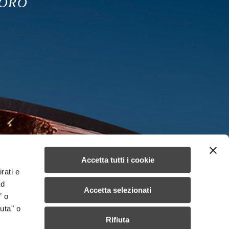
ORO
Accetta tutti i cookie
rati e
ad
Accetta selezionati
” o
uta" o
Rifiuta