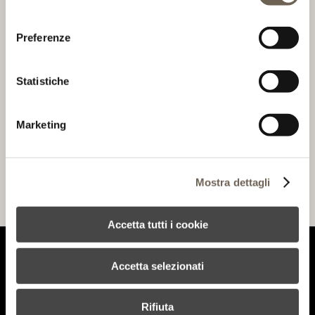
FI-PI-LI uscire a Pontedera, prendere la direzione per
consenso
Volterra, Terricciola e seguire le indicazioni per Tenuta
Podernovo. Arrivati in Terricciola bisogna seguire le
Preferenze
indicazioni per Morrona e dopo 1,5 km sulla destra si trova via
Podernuovo. Percorrere il breve tratto di strada bianca di via
Podernuovo fino ad arrivare alla Tenuta Podernovo.
Statistiche
Indirizzo
Via Podernuovo, 13
Marketing
56030 Terricciola (PI)
Toscana, Italia
T +39 0587 655173
F +39 0587 658563
Mostra dettagli
VEDI IN GOOGLE MAPS >
Accetta tutti i cookie
© 2026 TENUTE LUNELLI •
SITE MAP
ETICA E CONDOTTA AZIENDALE
Accetta selezionati
Rifiuta