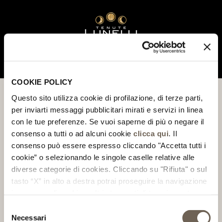
MENU
COOKIE POLICY
Questo sito utilizza cookie di profilazione, di terze parti,
TENUTA PODERNOVO
per inviarti messaggi pubblicitari mirati e servizi in linea
con le tue preferenze. Se vuoi saperne di più o negare il
Sorge su uno splendido poggio ricamato nei vigneti delle
consenso a tutti o ad alcuni cookie
clicca qui
. Il
colline pisane. Il suo vitigno principe è il Sangiovese, coltivato
consenso può essere espresso cliccando "Accetta tutti i
secondo i princìpi del biologico. Il complesso di edifici rustici
di fine Settecento si trova nella zona vinicola delle colline
cookie” o selezionando le singole caselle relative alle
toscane. Grazie a un accurato restauro offre appartamenti di
diverse categorie di cookies. Cliccando su "Rifiuta" o sul
pregio dove vivere un'esperienza nella Toscana più autentica.
tasto “X” in alto a destra potrai proseguire la navigazione
in assenza di cookie o altri strumenti di tracciamento
COME RAGGIUNGERCI
diversi da quelli tecnici.
Selezione
Una volta imboccata la Strada Grande Comunicazione (Sgc)
Necessari
del